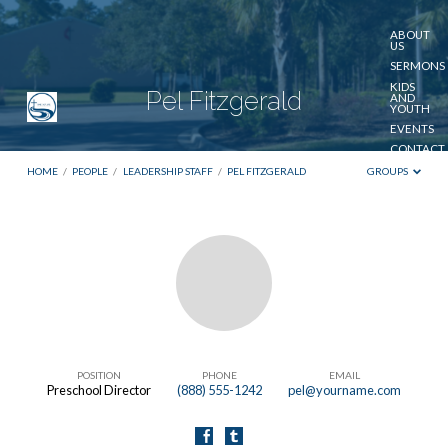
ABOUT
US
SERMONS
KIDS
Pel Fitzgerald
AND
YOUTH
EVENTS
CONTACT
US
HOME
/
PEOPLE
/
LEADERSHIP STAFF
/
PEL FITZGERALD
GROUPS
GIVE
Pel
Fitzgerald
POSITION
PHONE
EMAIL
Preschool Director
(888) 555-1242
pel@yourname.com