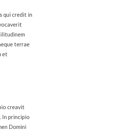
 qui credit in
vocaverit
ilitudinem
saeque terrae
m et
io creavit
In principio
omen Domini