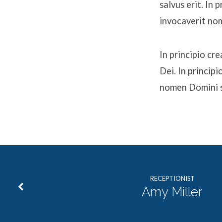
salvus erit. In
invocaverit nom
In principio c
Dei. In princip
nomen Domini sa
RECEPTIONIST
Amy Miller