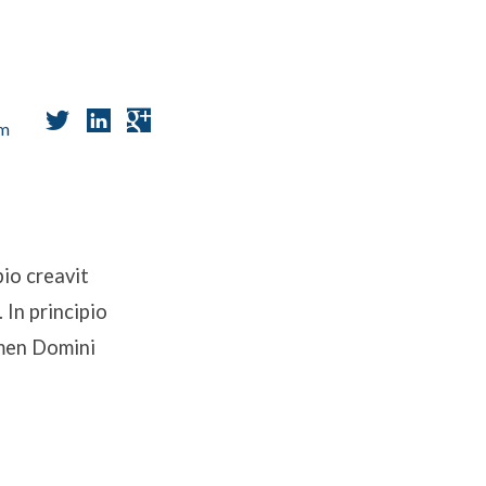
om
io creavit
In principio
omen Domini