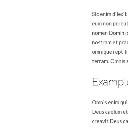
Sic enim dilexi
eum non pereat
nomen Domini s
nostram et prae
omnique reptili
terram. Omnis 
Exampl
Omnis enim quic
Deus caelum et
creavit Deus c