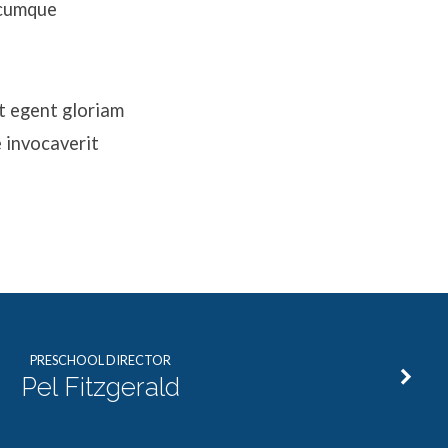
icumque
t egent gloriam
 invocaverit
PRESCHOOL DIRECTOR
Pel Fitzgerald