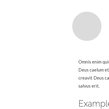
Carol
Johnson
Omnis enim quic
Deus caelum et
creavit Deus c
salvus erit.
Exampl