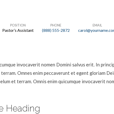
POSITION
PHONE
EMAIL
Pastor’s Assistant
(888) 555-2872
carol@yourname.c
umque invocaverit nomen Domini salvus erit. In princip
 terram. Omnes enim peccaverunt et egent gloriam Dei. 
aelum et terram. Omnis enim quicumque invocaverit n
e Heading