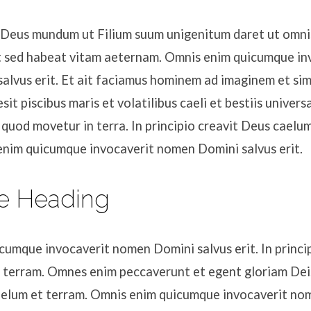
t Deus mundum ut Filium suum unigenitum daret ut omnis
 sed habeat vitam aeternam. Omnis enim quicumque in
alvus erit. Et ait faciamus hominem ad imaginem et sim
sit piscibus maris et volatilibus caeli et bestiis univer
 quod movetur in terra. In principio creavit Deus caelu
enim quicumque invocaverit nomen Domini salvus erit.
e Heading
umque invocaverit nomen Domini salvus erit. In princip
 terram. Omnes enim peccaverunt et egent gloriam Dei. 
aelum et terram. Omnis enim quicumque invocaverit n